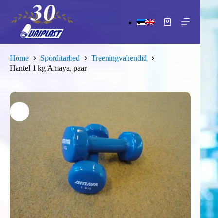
Skip
to
content
Shopping
cart
Home
Sporditarbed
Treeningvahendid
Hantel 1 kg Amaya, paar