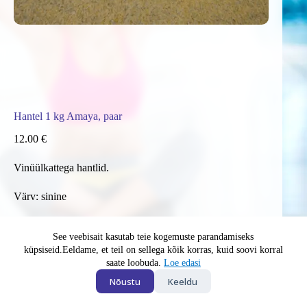
Hantel 1 kg Amaya, paar
12.00
€
Vinüülkattega hantlid.
Värv: sinine
Hantel
Lisa korvi
1
See veebisait kasutab teie kogemuste parandamiseks
kg
küpsiseid.Eeldame, et teil on sellega kõik korras, kuid soovi korral
Amaya,
saate loobuda.
Loe edasi
paar
Nõustu
Keeldu
kogus