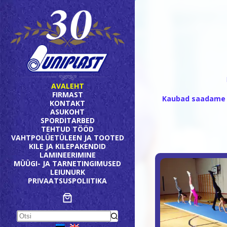
Skip
to
content
AVALEHT
FIRMAST
Kaubad saadame l
KONTAKT
ASUKOHT
SPORDITARBED
TEHTUD TÖÖD
VAHTPOLÜETÜLEEN JA TOOTED
KILE JA KILEPAKENDID
LAMINEERIMINE
MÜÜGI- JA TARNETINGIMUSED
LEIUNURK
PRIVAATSUSPOLIITIKA
No