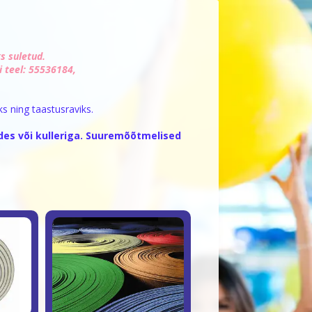
!
s suletud.
i teel: 55536184,
s ning taastusraviks.
es või kulleriga. Suuremõõtmelised