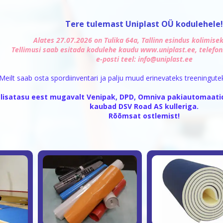
Tere tulemast Uniplast OÜ kodulehele
Alates 27.07.2026 on Tulika 64a, Tallinn esindus kolimisek
Tellimusi saab esitada kodulehe kaudu www.uniplast.ee, telefon
e-posti teel: info@uniplast.ee
Meilt saab osta spordiinventari ja palju muud erinevateks treeningutek
isatasu eest mugavalt Venipak, DPD, Omniva pakiautomaatid
kaubad DSV Road AS kulleriga.
Rõõmsat ostlemist!