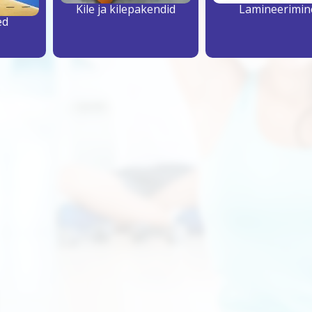
Kile ja kilepakendid
Lamineerimin
ed