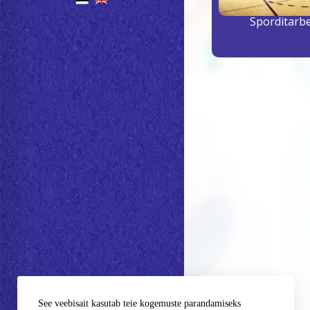
results
Sporditarb
See veebisait kasutab teie kogemuste parandamiseks