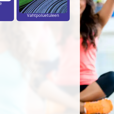
e
Vahtpolüetüleen